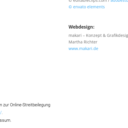
© editableclips.com /
adobesto
© envato elements
Webdesign:
makari – Konzept & Grafikdesi
Martha Richter
www.makari.de
 zur Online-Streitbeilegung
/
.
essum.